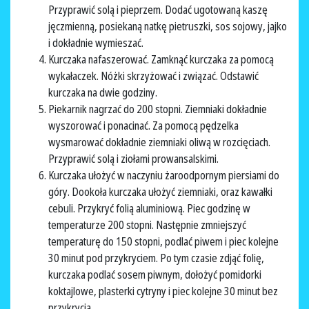
Przyprawić solą i pieprzem. Dodać ugotowaną kaszę
jęczmienną, posiekaną natkę pietruszki, sos sojowy, jajko
i dokładnie wymieszać.
Kurczaka nafaszerować. Zamknąć kurczaka za pomocą
wykałaczek. Nóżki skrzyżować i związać. Odstawić
kurczaka na dwie godziny.
Piekarnik nagrzać do 200 stopni. Ziemniaki dokładnie
wyszorować i ponacinać. Za pomocą pędzelka
wysmarować dokładnie ziemniaki oliwą w rozcięciach.
Przyprawić solą i ziołami prowansalskimi.
Kurczaka ułożyć w naczyniu żaroodpornym piersiami do
góry. Dookoła kurczaka ułożyć ziemniaki, oraz kawałki
cebuli. Przykryć folią aluminiową. Piec godzinę w
temperaturze 200 stopni. Następnie zmniejszyć
temperaturę do 150 stopni, podlać piwem i piec kolejne
30 minut pod przykryciem. Po tym czasie zdjąć folię,
kurczaka podlać sosem piwnym, dołożyć pomidorki
koktajlowe, plasterki cytryny i piec kolejne 30 minut bez
przykrycia.