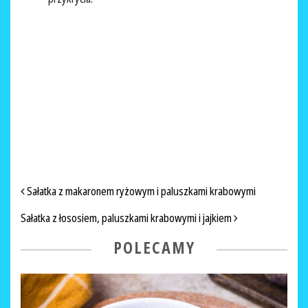
NAWIGACJA PO ARTYKUŁACH
Sałatka z makaronem ryżowym i paluszkami krabowymi
Sałatka z łososiem, paluszkami krabowymi i jajkiem
POLECAMY