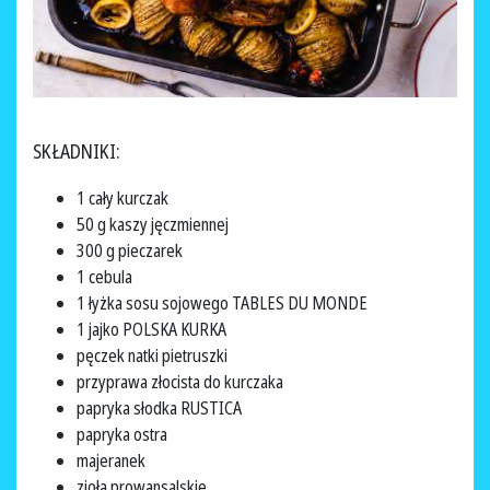
SKŁADNIKI:
1 cały kurczak
50 g kaszy jęczmiennej
300 g pieczarek
1 cebula
1 łyżka sosu sojowego TABLES DU MONDE
1 jajko POLSKA KURKA
pęczek natki pietruszki
przyprawa złocista do kurczaka
papryka słodka RUSTICA
papryka ostra
majeranek
zioła prowansalskie