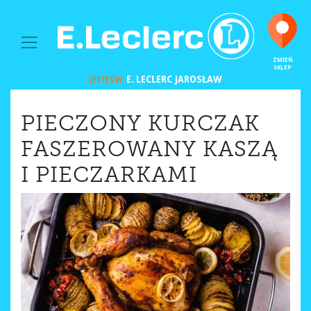
MAIN NAVIGATION
ZMIEŃ
SKLEP
E. LECLERC
JAROSŁAW
JESTEŚ W:
PIECZONY KURCZAK
FASZEROWANY KASZĄ
I PIECZARKAMI