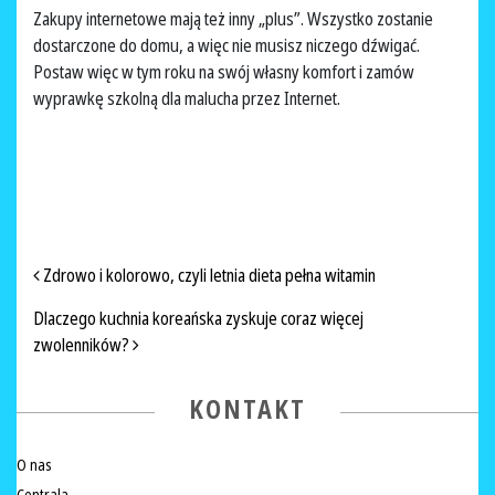
Zakupy internetowe mają też inny „plus”. Wszystko zostanie
dostarczone do domu, a więc nie musisz niczego dźwigać.
Postaw więc w tym roku na swój własny komfort i zamów
wyprawkę szkolną dla malucha przez Internet.
NAWIGACJA PO ARTYKUŁACH
Zdrowo i kolorowo, czyli letnia dieta pełna witamin
Dlaczego kuchnia koreańska zyskuje coraz więcej
zwolenników?
KONTAKT
O nas