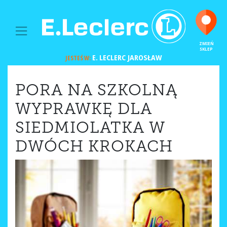
MAIN NAVIGATION
ZMIEŃ
SKLEP
E. LECLERC
JAROSŁAW
JESTEŚ W:
PORA NA SZKOLNĄ
WYPRAWKĘ DLA
SIEDMIOLATKA W
DWÓCH KROKACH