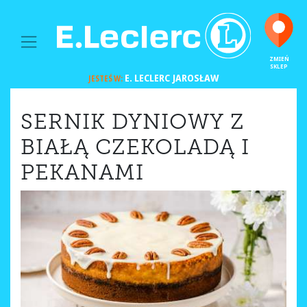
MAIN NAVIGATION
ZMIEŃ
SKLEP
E. LECLERC
JAROSŁAW
JESTEŚ W:
SERNIK DYNIOWY Z
BIAŁĄ CZEKOLADĄ I
PEKANAMI