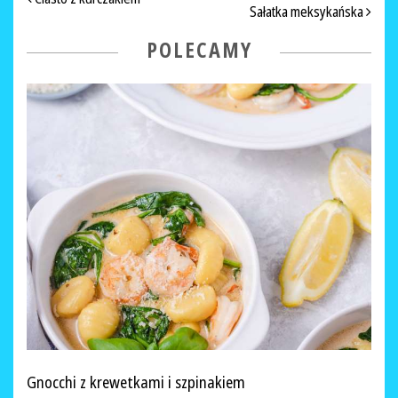
NAWIGACJA PO ARTYKUŁACH
Sałatka meksykańska
POLECAMY
Gnocchi z krewetkami i szpinakiem