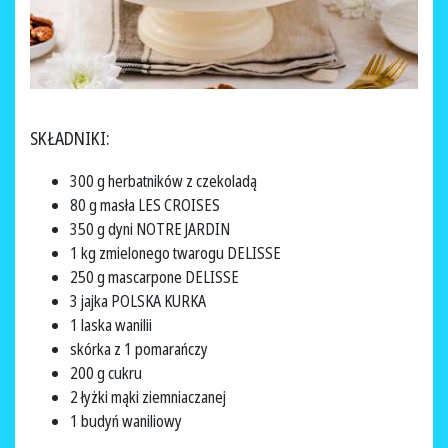
SKŁADNIKI:
300 g herbatników z czekoladą
80 g masła LES CROISES
350 g dyni NOTRE JARDIN
1 kg zmielonego twarogu DELISSE
250 g mascarpone DELISSE
3 jajka POLSKA KURKA
1 laska wanilii
skórka z 1 pomarańczy
200 g cukru
2 łyżki mąki ziemniaczanej
1 budyń waniliowy