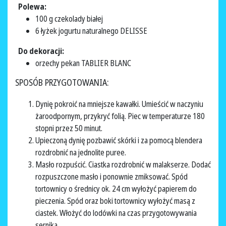
Polewa:
100 g czekolady białej
6 łyżek jogurtu naturalnego DELISSE
Do dekoracji:
orzechy pekan TABLIER BLANC
SPOSÓB PRZYGOTOWANIA:
Dynię pokroić na mniejsze kawałki. Umieścić w naczyniu
żaroodpornym, przykryć folią. Piec w temperaturze 180
stopni przez 50 minut.
Upieczoną dynię pozbawić skórki i za pomocą blendera
rozdrobnić na jednolite puree.
Masło rozpuścić. Ciastka rozdrobnić w malakserze. Dodać
rozpuszczone masło i ponownie zmiksować. Spód
tortownicy o średnicy ok. 24 cm wyłożyć papierem do
pieczenia. Spód oraz boki tortownicy wyłożyć masą z
ciastek. Włożyć do lodówki na czas przygotowywania
sernika.