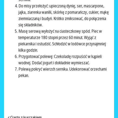
Do misy przełożyć: upieczoną dynię, ser, mascarpone,
jajka, ziarenka wanilii, skórkę z pomarańczy, cukier, mąkę
ziemniaczaną i budyń. Krótko zmiksować, do połączenia
się składników.
Masę serową wyłożyć na ciasteczkowy spód. Piec w
temperaturze 180 stopni przez 60 minut. Wyjąć z
piekarnika i ostudzić. Schłodzić w lodówce przynajmniej
kilka godzin.
Przygotować polewę: Czekoladę rozpuścić w kąpieli
wodnej. Dodać jogurt i dokładnie wymieszać.
Polewą pokryć wierzch sernika. Udekorować orzechami
pekan.
Ciasto z kurczakiem