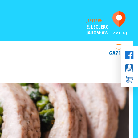
JESTEŚ W:
E. LECLERC
JAROSŁAW
(ZMIEŃ)
GAZETKI