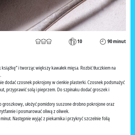
10
90 minut
k książkę” i tworząc większy kawałek mięsa. Rozbić tłuczkiem na
.
pnie dodać czosnek pokrojony w cienkie plasterki. Czosnek podsmażyć
nut, przyprawić solą i pieprzem. Do szpinaku dodać groszek i
o groszkowy, ułożyć pomidory suszone drobno pokrojone oraz
rytfannie i posmarować oliwą z oliwek.
inut. Następnie wyjąć z piekarnika i przykryć szczelnie folią