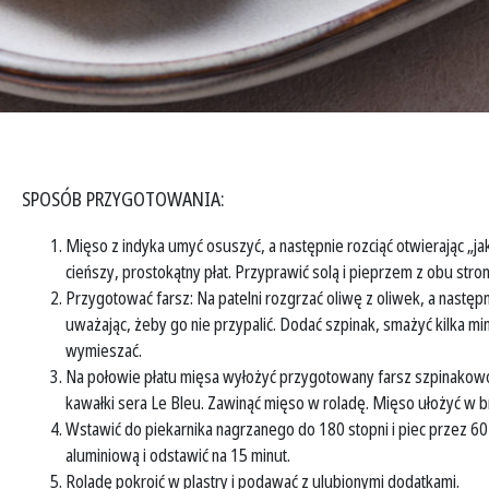
SPOSÓB PRZYGOTOWANIA:
Mięso z indyka umyć osuszyć, a następnie rozciąć otwierając „ja
cieńszy, prostokątny płat. Przyprawić solą i pieprzem z obu stron
Przygotować farsz: Na patelni rozgrzać oliwę z oliwek, a nastę
uważając, żeby go nie przypalić. Dodać szpinak, smażyć kilka mi
wymieszać.
Na połowie płatu mięsa wyłożyć przygotowany farsz szpinakow
kawałki sera Le Bleu. Zawinąć mięso w roladę. Mięso ułożyć w b
Wstawić do piekarnika nagrzanego do 180 stopni i piec przez 60 m
aluminiową i odstawić na 15 minut.
Roladę pokroić w plastry i podawać z ulubionymi dodatkami.