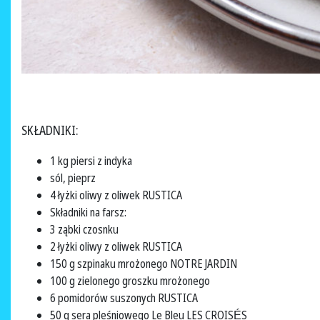
SKŁADNIKI:
1 kg piersi z indyka
sól, pieprz
4 łyżki oliwy z oliwek RUSTICA
Składniki na farsz:
3 ząbki czosnku
2 łyżki oliwy z oliwek RUSTICA
150 g szpinaku mrożonego NOTRE JARDIN
100 g zielonego groszku mrożonego
6 pomidorów suszonych RUSTICA
50 g sera pleśniowego Le Bleu LES CROISÉS