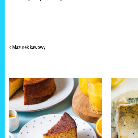
NAWIGACJA PO ARTYKUŁACH
Mazurek kawowy