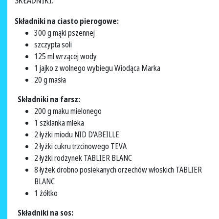
SKŁADNIKI:
Składniki na ciasto pierogowe:
300 g mąki pszennej
szczypta soli
125 ml wrzącej wody
1 jajko z wolnego wybiegu Wiodąca Marka
20 g masła
Składniki na farsz:
200 g maku mielonego
1 szklanka mleka
2 łyżki miodu NID D'ABEILLE
2 łyżki cukru trzcinowego TEVA
2 łyżki rodzynek TABLIER BLANC
8 łyżek drobno posiekanych orzechów włoskich TABLIER
BLANC
1 żółtko
Składniki na sos: