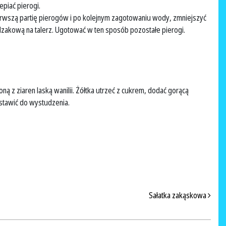
epiać pierogi.
wszą partię pierogów i po kolejnym zagotowaniu wody, zmniejszyć
edzakową na talerz. Ugotować w ten sposób pozostałe pierogi.
ą z ziaren laską wanilii. Żółtka utrzeć z cukrem, dodać gorącą
dstawić do wystudzenia.
Sałatka zakąskowa