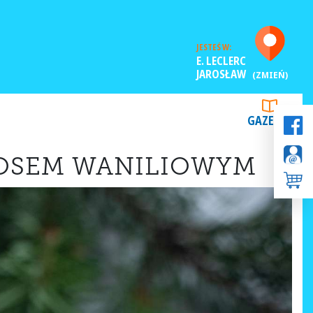
JESTEŚ W:
E. LECLERC
JAROSŁAW
(ZMIEŃ)
GAZETKI
 SOSEM WANILIOWYM