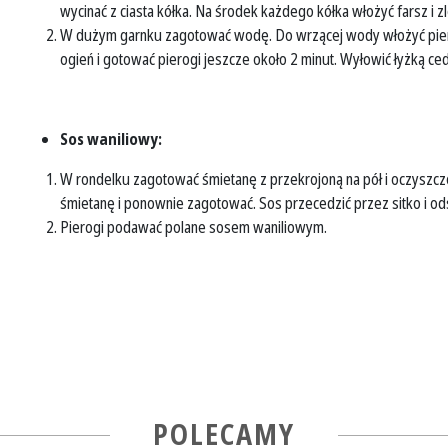
wycinać z ciasta kółka. Na środek każdego kółka włożyć farsz i zl
W dużym garnku zagotować wodę. Do wrzącej wody włożyć pier
ogień i gotować pierogi jeszcze około 2 minut. Wyłowić łyżką c
Sos waniliowy:
W rondelku zagotować śmietanę z przekrojoną na pół i oczyszczon
śmietanę i ponownie zagotować. Sos przecedzić przez sitko i o
Pierogi podawać polane sosem waniliowym.
POLECAMY