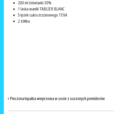
200 ml śmietanki 30%
1 laska wanilii TABLIER BLANC
5 łyżek cukru trzcinowego TEVA
2 żółtka
NAWIGACJA PO ARTYKUŁACH
Pieczona łopatka wieprzowa w sosie z suszonych pomidorów