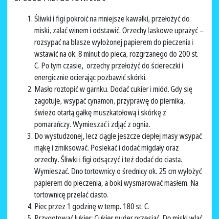
Śliwki i figi pokroić na mniejsze kawałki, przełożyć do
miski, zalać winem i odstawić. Orzechy laskowe uprażyć –
rozsypać na blasze wyłożonej papierem do pieczenia i
wstawić na ok. 8 minut do pieca, rozgrzanego do 200 st.
C. Po tym czasie, orzechy przełożyć do ściereczki i
energicznie ocierając pozbawić skórki.
Masło roztopić w garnku. Dodać cukier i miód. Gdy się
zagotuje, wsypać cynamon, przyprawę do piernika,
świeżo otartą gałkę muszkatołową i skórkę z
pomarańczy. Wymieszać i zdjąć z ognia.
Do wystudzonej, lecz ciągle jeszcze ciepłej masy wsypać
mąkę i zmiksować. Posiekać i dodać migdały oraz
orzechy. Śliwki i figi odsączyć i też dodać do ciasta.
Wymieszać. Dno tortownicy o średnicy ok. 25 cm wyłożyć
papierem do pieczenia, a boki wysmarować masłem. Na
tortownicę przelać ciasto.
Piec przez 1 godzinę w temp. 180 st. C.
Przygotować lukier: Cukier puder przesiać. Do miski wlać