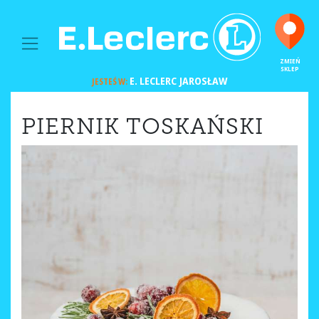
MAIN NAVIGATION
ZMIEŃ
SKLEP
E. LECLERC
JAROSŁAW
JESTEŚ W:
PIERNIK TOSKAŃSKI