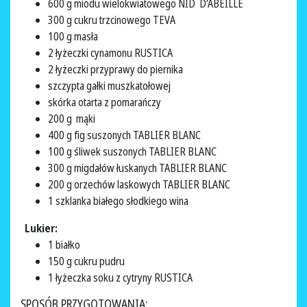
600 g miodu wielokwiatowego NID D’ABEILLE
300 g cukru trzcinowego TEVA
100 g masła
2 łyżeczki cynamonu RUSTICA
2 łyżeczki przyprawy do piernika
szczypta gałki muszkatołowej
skórka otarta z pomarańczy
200 g mąki
400 g fig suszonych TABLIER BLANC
100 g śliwek suszonych TABLIER BLANC
300 g migdałów łuskanych TABLIER BLANC
200 g orzechów laskowych TABLIER BLANC
1 szklanka białego słodkiego wina
Lukier:
1 białko
150 g cukru pudru
1 łyżeczka soku z cytryny RUSTICA
SPOSÓB PRZYGOTOWANIA: