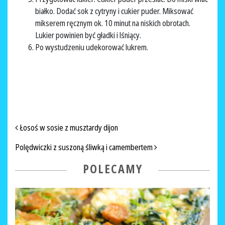
białko. Dodać sok z cytryny i cukier puder. Miksować
mikserem ręcznym ok. 10 minut na niskich obrotach.
Lukier powinien być gładki i lśniący.
Po wystudzeniu udekorować lukrem.
NAWIGACJA PO ARTYKUŁACH
Łosoś w sosie z musztardy dijon
Polędwiczki z suszoną śliwką i camembertem
POLECAMY