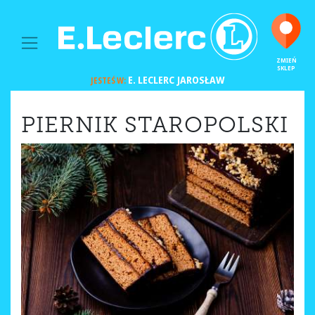
MAIN NAVIGATION
ZMIEŃ
SKLEP
E. LECLERC
JAROSŁAW
JESTEŚ W:
PIERNIK STAROPOLSKI