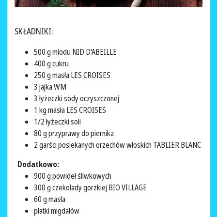
SKŁADNIKI:
500 g miodu NID D'ABEILLE
400 g cukru
250 g masła LES CROISES
3 jajka WM
3 łyżeczki sody oczyszczonej
1 kg masła LES CROISES
1/2 łyżeczki soli
80 g przyprawy do piernika
2 garści posiekanych orzechów włoskich TABLIER BLANC
Dodatkowo:
900 g powideł śliwkowych
300 g czekolady gorzkiej BIO VILLAGE
60 g masła
płatki migdałów