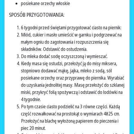
posiekane orzechy włoskie
SPOSÓB PRZYGOTOWANIA:
6 tygodni przed świętami przygotować ciasto na piernik:
Miód, cukier i masło umieścić w garnku i podgrzewać na
małym ogniu do zagotowania i rozpuszczenia się
składników. Odstawić do ostudzenia.
Do mleka dodać sodę oczyszczoną i wymieszać.
Kiedy masa się ostudzi, przełożyć ją do misy miksera,
stopniowo dodawać mąkę, jajka, mleko z sodą, sól
posiekane orzechy oraz przyprawę do piernika. Wyrabiać
do uzyskania jednolitej masy. Masę przełożyć do szklanej
miski, przykryć folią spożywczą i odstawić do lodówki na
4 tygodnie.
Po tym czasie ciasto podzielić na 3 równe części. Każdą
część rozwałkować na prostokąt o wymiarach 40×25 cm.
Przełożyć na blachę wyłożoną papierem do pieczenia i
piec 20 minut.