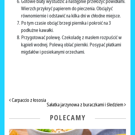
Gotowe blaty wystudzić a następnie przełożyć powidłami.
Wierzch przykryć papierem do pieczenia. Obciążyć
równomiernie i odstawić na kilka dni w chłodne miejsce.
Po tym czasie obciąć brzegi piernika i pokroić na 3
podłużne kawałki.
Przygotować polewę. Czekoladę z masłem rozpuścić w
kąpieli wodnej. Polewą oblać pierniki. Posypać płatkami
migdałów i posiekanymi orzechami.
NAWIGACJA PO ARTYKUŁACH
Carpaccio z łososia
Sałatka jarzynowa z buraczkami i śledziem
POLECAMY