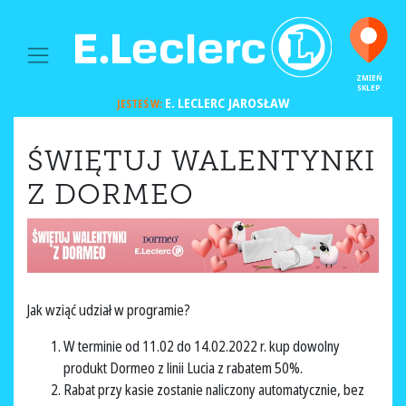
MAIN NAVIGATION
ZMIEŃ
SKLEP
E. LECLERC
JAROSŁAW
JESTEŚ W:
ŚWIĘTUJ WALENTYNKI
Z DORMEO
Jak wziąć udział w programie?
W terminie od 11.02 do 14.02.2022 r. kup dowolny
produkt Dormeo z linii Lucia z rabatem 50%.
Rabat przy kasie zostanie naliczony automatycznie, bez