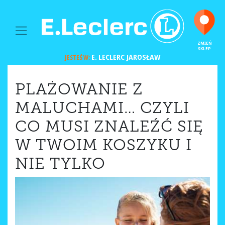
MAIN NAVIGATION
ZMIEŃ
SKLEP
E. LECLERC
JAROSŁAW
JESTEŚ W:
PLAŻOWANIE Z
MALUCHAMI… CZYLI
CO MUSI ZNALEŹĆ SIĘ
W TWOIM KOSZYKU I
NIE TYLKO