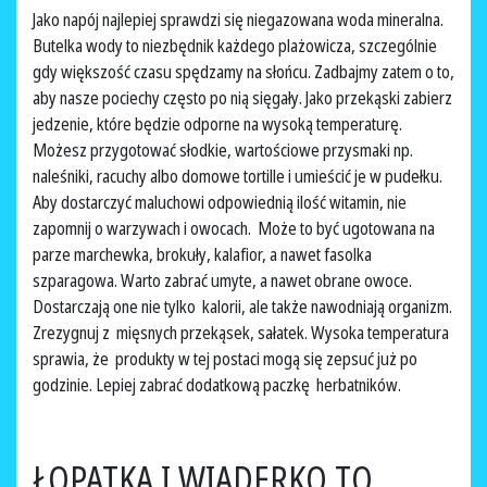
Jako napój najlepiej sprawdzi się niegazowana woda mineralna.
Butelka wody to niezbędnik każdego plażowicza, szczególnie
gdy większość czasu spędzamy na słońcu. Zadbajmy zatem o to,
aby nasze pociechy często po nią sięgały. Jako przekąski zabierz
jedzenie, które będzie odporne na wysoką temperaturę.
Możesz przygotować słodkie, wartościowe przysmaki np.
naleśniki, racuchy albo domowe tortille i umieścić je w pudełku.
Aby dostarczyć maluchowi odpowiednią ilość witamin, nie
zapomnij o warzywach i owocach. Może to być ugotowana na
parze marchewka, brokuły, kalafior, a nawet fasolka
szparagowa. Warto zabrać umyte, a nawet obrane owoce.
Dostarczają one nie tylko kalorii, ale także nawodniają organizm.
Zrezygnuj z mięsnych przekąsek, sałatek. Wysoka temperatura
sprawia, że produkty w tej postaci mogą się zepsuć już po
godzinie. Lepiej zabrać dodatkową paczkę herbatników.
ŁOPATKA I WIADERKO TO