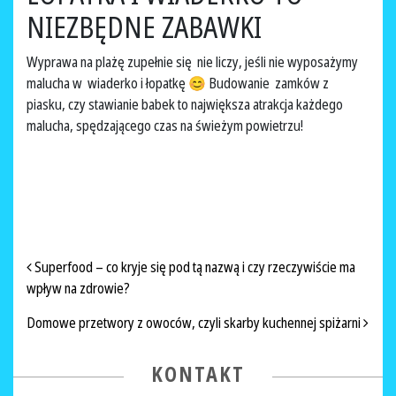
NIEZBĘDNE ZABAWKI
Wyprawa na plażę zupełnie się nie liczy, jeśli nie wyposażymy
malucha w wiaderko i łopatkę 😊 Budowanie zamków z
piasku, czy stawianie babek to największa atrakcja każdego
malucha, spędzającego czas na świeżym powietrzu!
NAWIGACJA PO ARTYKUŁACH
Superfood – co kryje się pod tą nazwą i czy rzeczywiście ma
wpływ na zdrowie?
Domowe przetwory z owoców, czyli skarby kuchennej spiżarni
KONTAKT