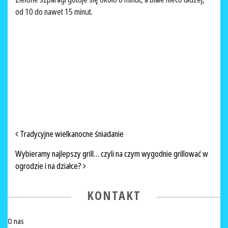
od 10 do nawet 15 minut.
NAWIGACJA PO ARTYKUŁACH
Tradycyjne wielkanocne śniadanie
Wybieramy najlepszy grill… czyli na czym wygodnie grillować w
ogrodzie i na działce?
KONTAKT
O nas