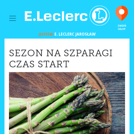
MAIN NAVIGATION
ZMIEŃ
SKLEP
E. LECLERC
JAROSŁAW
JESTEŚ W:
SEZON NA SZPARAGI
CZAS START