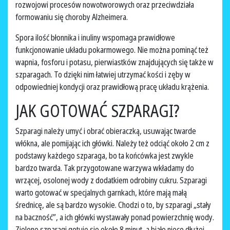
rozwojowi procesów nowotworowych oraz przeciwdziała
formowaniu się choroby Alzheimera.
Spora ilość błonnika i inuliny wspomaga prawidłowe
funkcjonowanie układu pokarmowego. Nie można pominąć też
wapnia, fosforu i potasu, pierwiastków znajdujących się także w
szparagach. To dzięki nim łatwiej utrzymać kości i zęby w
odpowiedniej kondycji oraz prawidłową pracę układu krążenia.
JAK GOTOWAĆ SZPARAGI?
Szparagi należy umyć i obrać obieraczką, usuwając twarde
włókna, ale pomijając ich główki. Należy też odciąć około 2 cm z
podstawy każdego szparaga, bo ta końcówka jest zwykle
bardzo twarda. Tak przygotowane warzywa wkładamy do
wrzącej, osolonej wody z dodatkiem odrobiny cukru. Szparagi
warto gotować w specjalnych garnkach, które mają małą
średnicę, ale są bardzo wysokie. Chodzi o to, by szparagi „stały
na baczność”, a ich główki wystawały ponad powierzchnię wody.
Zielone szparagi gotuje się około 8 minut, a białe nieco dłużej,