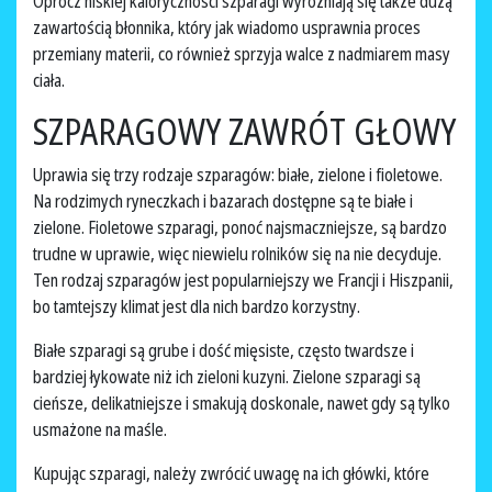
Oprócz niskiej kaloryczności szparagi wyróżniają się także dużą
zawartością błonnika, który jak wiadomo usprawnia proces
przemiany materii, co również sprzyja walce z nadmiarem masy
ciała.
SZPARAGOWY ZAWRÓT GŁOWY
Uprawia się trzy rodzaje szparagów: białe, zielone i fioletowe.
Na rodzimych ryneczkach i bazarach dostępne są te białe i
zielone. Fioletowe szparagi, ponoć najsmaczniejsze, są bardzo
trudne w uprawie, więc niewielu rolników się na nie decyduje.
Ten rodzaj szparagów jest popularniejszy we Francji i Hiszpanii,
bo tamtejszy klimat jest dla nich bardzo korzystny.
Białe szparagi są grube i dość mięsiste, często twardsze i
bardziej łykowate niż ich zieloni kuzyni. Zielone szparagi są
cieńsze, delikatniejsze i smakują doskonale, nawet gdy są tylko
usmażone na maśle.
Kupując szparagi, należy zwrócić uwagę na ich główki, które