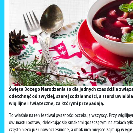
Święta Bożego Narodzenia to dla jednych czas ściśle związa
odetchnąć od zwykłej, szarej codzienności, a starsi uwiel
wigilijne i świąteczne, za którymi przepadają.
To właśnie na ten festiwal pyszności oczekują wszyscy. Przy wigilijn
dwunastu potraw, delektując się smakami goszczącymi na stołach tylko
często nieco już unowocześnione, a obok nich miejsce zajmują
weget