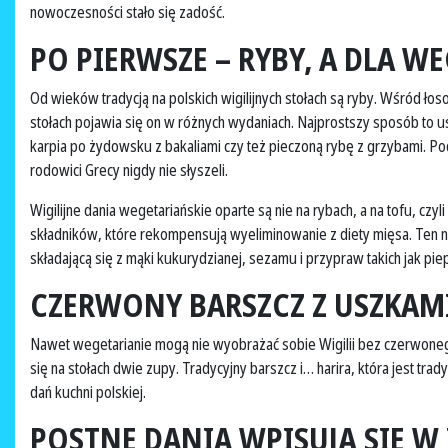
nowoczesności stało się zadość.
PO PIERWSZE – RYBY, A DLA W
Od wieków tradycją na polskich wigilijnych stołach są ryby. Wśród łos
stołach pojawia się on w różnych wydaniach. Najprostszy sposób to usm
karpia po żydowsku z bakaliami czy też pieczoną rybę z grzybami. Pod
rodowici Grecy nigdy nie słyszeli.
Wigilijne dania wegetariańskie oparte są nie na rybach, a na tofu, cz
składników, które rekompensują wyeliminowanie z diety mięsa. Ten 
składającą się z mąki kukurydzianej, sezamu i przypraw takich jak piep
CZERWONY BARSZCZ Z USZKAM
Nawet wegetarianie mogą nie wyobrażać sobie Wigilii bez czerwonego
się na stołach dwie zupy. Tradycyjny barszcz i… harira, która jest 
dań kuchni polskiej.
POSTNE DANIA WPISUJĄ SIĘ W