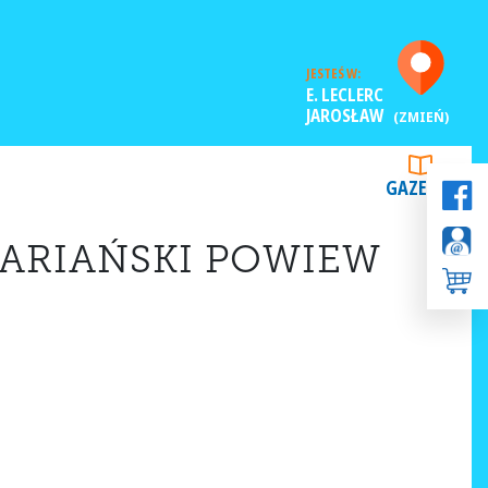
JESTEŚ W:
E. LECLERC
JAROSŁAW
(ZMIEŃ)
GAZETKI
ARIAŃSKI POWIEW