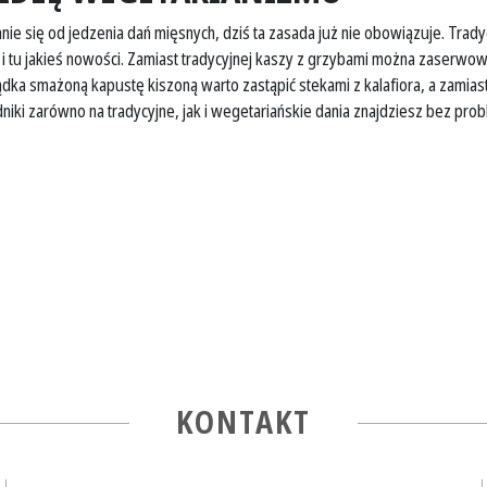
nie się od jedzenia dań mięsnych, dziś ta zasada już nie obowiązuje. Tra
i tu jakieś nowości. Zamiast tradycyjnej kaszy z grzybami można zaserwo
żołądka smażoną kapustę kiszoną warto zastąpić stekami z kalafiora, a zamia
iki zarówno na tradycyjne, jak i wegetariańskie dania znajdziesz bez pro
KONTAKT