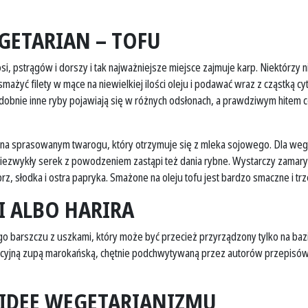
EGETARIAN – TOFU
osi, pstrągów i dorszy i tak najważniejsze miejsce zajmuje karp. Niektórzy
ażyć filety w mące na niewielkiej ilości oleju i podawać wraz z cząstką cy
obnie inne ryby pojawiają się w różnych odsłonach, a prawdziwym hitem co 
yli na sprasowanym twarogu, który otrzymuje się z mleka sojowego. Dla weg
niezwykły serek z powodzeniem zastąpi też dania rybne. Wystarczy zama
rz, słodka i ostra papryka. Smażone na oleju tofu jest bardzo smaczne i trze
I ALBO HARIRA
 barszczu z uszkami, który może być przecież przyrządzony tylko na baz
tradycyjną zupą marokańską, chętnie podchwytywaną przez autorów przepisó
 IDEĘ WEGETARIANIZMU