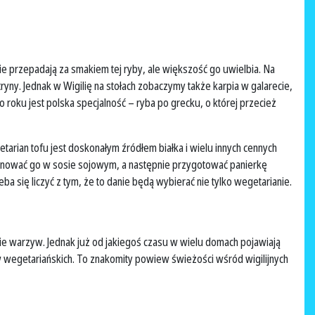
 nie przepadają za smakiem tej ryby, ale większość go uwielbia. Na
tryny. Jednak w Wigilię na stołach zobaczymy także karpia w galarecie,
roku jest polska specjalność – ryba po grecku, o której przecież
etarian tofu jest doskonałym źródłem białka i wielu innych cennych
rynować go w sosie sojowym, a następnie przygotować panierkę
ba się liczyć z tym, że to danie będą wybierać nie tylko wegetarianie.
ie warzyw. Jednak już od jakiegoś czasu w wielu domach pojawiają
w wegetariańskich. To znakomity powiew świeżości wśród wigilijnych