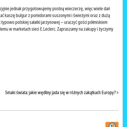
dycyjnie jednak przygotowujemy postną wieczerzę, więc wiele dań
wać kaszę bulgur z pomidorami suszonymi i świeżymi oraz z dużą
st typowo polskiej sałatki jarzynowej – uraczyć gości półmiskiem
blemu w marketach sieci E.Leclerc. Zapraszamy na zakupy i życzymy
Smaki świata: jakie wędliny jada się w różnych zakątkach Europy?