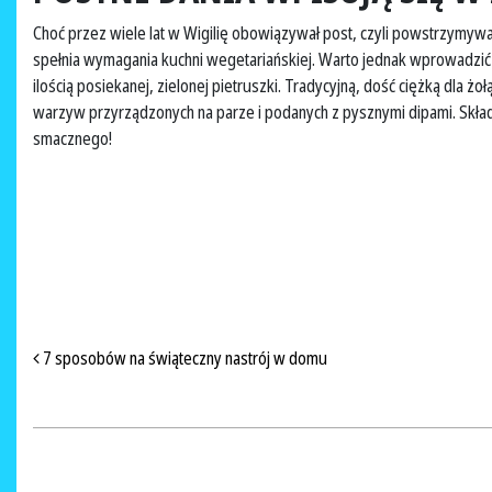
Choć przez wiele lat w Wigilię obowiązywał post, czyli powstrzymywa
spełnia wymagania kuchni wegetariańskiej. Warto jednak wprowadzić 
ilością posiekanej, zielonej pietruszki. Tradycyjną, dość ciężką dla 
warzyw przyrządzonych na parze i podanych z pysznymi dipami. Składn
smacznego!
NAWIGACJA PO ARTYKUŁACH
7 sposobów na świąteczny nastrój w domu